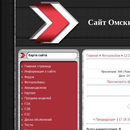
Сайт Омски
Карта сайта
Главная
»
Фотоальбом
»
13 
Главная страница
Информация о сайте
Просмотров
: 444 |
Раз
Дата
: 12
Форум
Просмотреть ф
Фотоальбомы
Авиамоделизм
Картинг
Продажа моделей
F2A
F2B
F2C
« Предыдущая
|
17
18
1
Доска объявлений
Тесты
Всего комментариев
:
0