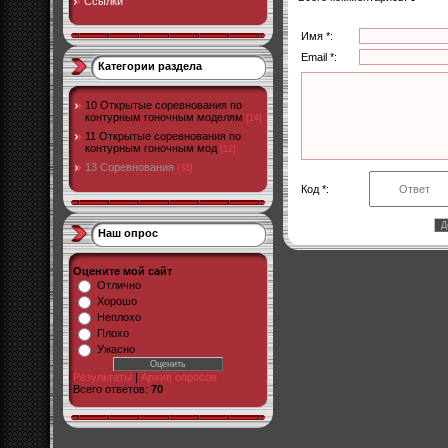
Ссылки
Имя *:
Email *:
Категории раздела
10 Открытые соревнования по
контурным гоночным моделям
[14]
11 Открытые соревнования по
контурным гоночным мод
[12]
13 Соревнования
[33]
Код *:
Наш опрос
Оцените мой сайт
Отлично
Хорошо
Неплохо
Плохо
Ужасно
Результаты
|
Архив опросов
Всего ответов:
70