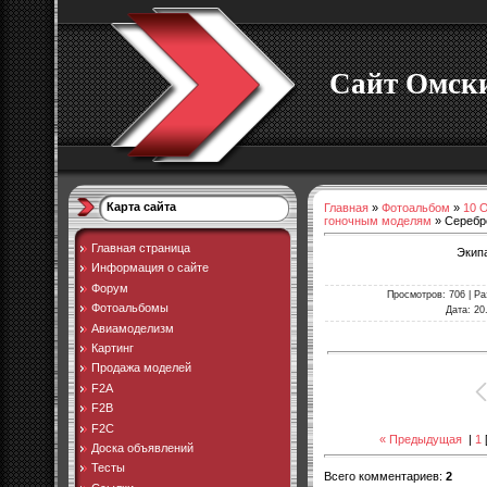
Сайт Омски
Карта сайта
Главная
»
Фотоальбом
»
10 
гоночным моделям
» Серебр
Главная страница
Экип
Информация о сайте
Форум
Просмотров
: 706 |
Ра
Фотоальбомы
Дата
: 20
Авиамоделизм
Картинг
Продажа моделей
F2A
F2B
F2C
« Предыдущая
|
1
Доска объявлений
Тесты
Всего комментариев
:
2