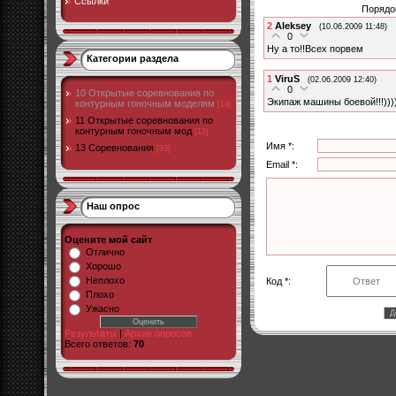
Ссылки
Порядо
2
Aleksey
(10.06.2009 11:48)
0
Ну а то!!Всех порвем
Категории раздела
1
ViruS
(02.06.2009 12:40)
0
10 Открытые соревнования по
Экипаж машины боевой!!!)))))
контурным гоночным моделям
[14]
11 Открытые соревнования по
контурным гоночным мод
[12]
Имя *:
13 Соревнования
[33]
Email *:
Наш опрос
Оцените мой сайт
Отлично
Хорошо
Неплохо
Код *:
Плохо
Ужасно
Результаты
|
Архив опросов
Всего ответов:
70