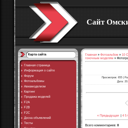
Сайт Омски
Карта сайта
Главная
»
Фотоальбом
»
10 
гоночным моделям
» Фотогр
Главная страница
Информация о сайте
Форум
Просмотров
: 655 |
Ра
Фотоальбомы
Дата
: 20
Авиамоделизм
Картинг
Продажа моделей
F2A
F2B
F2C
« Предыдущая
|
4
5
Доска объявлений
Тесты
Всего комментариев
:
0