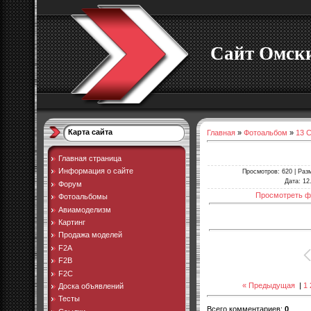
Сайт Омски
Карта сайта
Главная
»
Фотоальбом
»
13 
Главная страница
Информация о сайте
Просмотров
: 620 |
Раз
Дата
: 12
Форум
Просмотреть ф
Фотоальбомы
Авиамоделизм
Картинг
Продажа моделей
F2A
F2B
F2C
« Предыдущая
|
1
Доска объявлений
Тесты
Всего комментариев
:
0