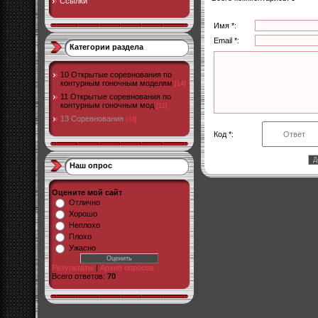
Ссылки
Имя *:
Email *:
Категории раздела
10 Открытые соревнования по
контурным гоночным моделям
[14]
11 Открытые соревнования по
контурным гоночным мод
[12]
13 Соревнования
[33]
Код *:
Наш опрос
Оцените мой сайт
Отлично
Хорошо
Неплохо
Плохо
Ужасно
Результаты
|
Архив опросов
Всего ответов:
70