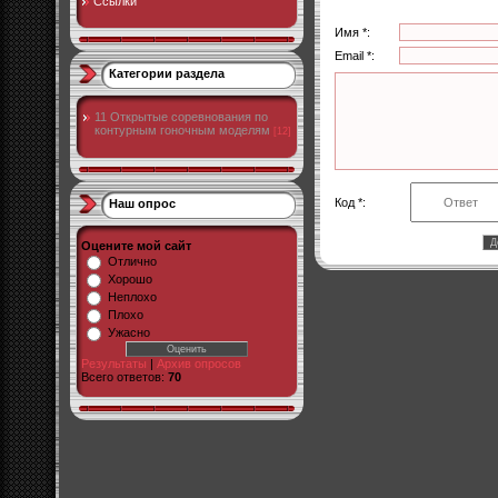
Ссылки
Имя *:
Email *:
Категории раздела
11 Открытые соревнования по
контурным гоночным моделям
[12]
Код *:
Наш опрос
Оцените мой сайт
Отлично
Хорошо
Неплохо
Плохо
Ужасно
Результаты
|
Архив опросов
Всего ответов:
70