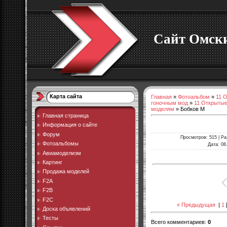
Сайт Омски
Карта сайта
Главная
»
Фотоальбом
»
11 
гоночным мод
»
11 Открытые
моделям
» Бобков М
Главная страница
Информация о сайте
Форум
Просмотров
: 515 |
Ра
Фотоальбомы
Дата
: 08
Авиамоделизм
Картинг
Продажа моделей
F2A
F2B
F2C
« Предыдущая
|
1
Доска объявлений
Тесты
Всего комментариев
:
0