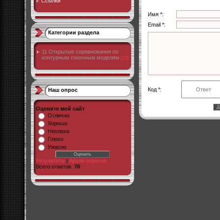
Ссылки
Имя *:
Email *:
Категории раздела
11 Открытые соревнования по
контурным гоночным моделям
[12]
Код *:
Наш опрос
Оцените мой сайт
Отлично
Хорошо
Неплохо
Плохо
Ужасно
Результаты
|
Архив опросов
Всего ответов:
70