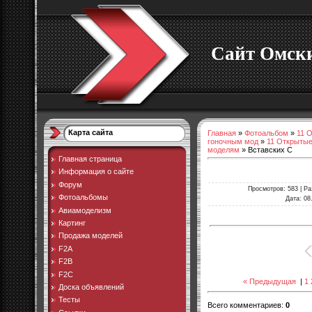
Сайт Омски
Карта сайта
Главная
»
Фотоальбом
»
11 
гоночным мод
»
11 Открытые
моделям
» Вставских С
Главная страница
Информация о сайте
Форум
Просмотров
: 583 |
Ра
Фотоальбомы
Дата
: 08
Авиамоделизм
Картинг
Продажа моделей
F2A
F2B
F2C
« Предыдущая
|
1
Доска объявлений
Тесты
Всего комментариев
:
0