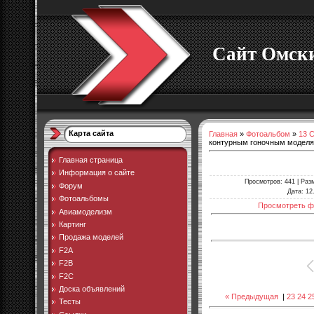
Сайт Омски
Карта сайта
Главная
»
Фотоальбом
»
13 
контурным гоночным модел
Главная страница
Информация о сайте
Просмотров
: 441 |
Раз
Форум
Дата
: 12
Фотоальбомы
Просмотреть ф
Авиамоделизм
Картинг
Продажа моделей
F2A
F2B
F2C
Доска объявлений
« Предыдущая
|
23
24
2
Тесты