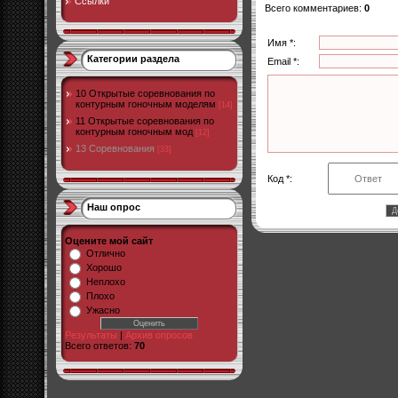
Ссылки
Всего комментариев
:
0
Имя *:
Категории раздела
Email *:
10 Открытые соревнования по
контурным гоночным моделям
[14]
11 Открытые соревнования по
контурным гоночным мод
[12]
13 Соревнования
[33]
Код *:
Наш опрос
Оцените мой сайт
Отлично
Хорошо
Неплохо
Плохо
Ужасно
Результаты
|
Архив опросов
Всего ответов:
70