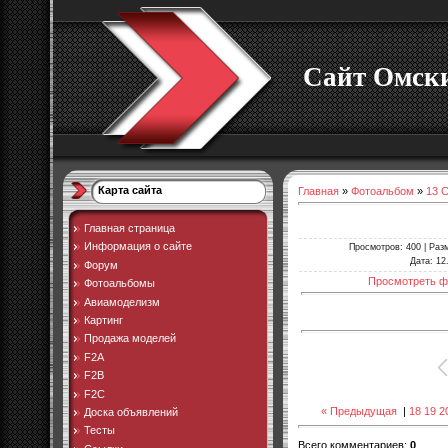
Сайт Омски
Карта сайта
Главная
»
Фотоальбом
»
13 
Главная страница
Информация о сайте
Просмотров
: 400 |
Раз
Дата
: 12
Форум
Просмотреть ф
Фотоальбомы
Авиамоделизм
Картинг
Продажа моделей
F2A
F2B
F2C
« Предыдущая
|
18
19
2
Доска объявлений
Тесты
Всего комментариев
:
0