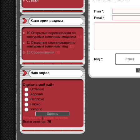
Ссылки
Имя *:
Email *:
Категории раздела
10 Открытые соревнования по
контурным гоночным моделям
[14]
11 Открытые соревнования по
контурным гоночным мод
[12]
13 Соревнования
[33]
Код *:
Наш опрос
Оцените мой сайт
Отлично
Хорошо
Неплохо
Плохо
Ужасно
Результаты
|
Архив опросов
Всего ответов:
70