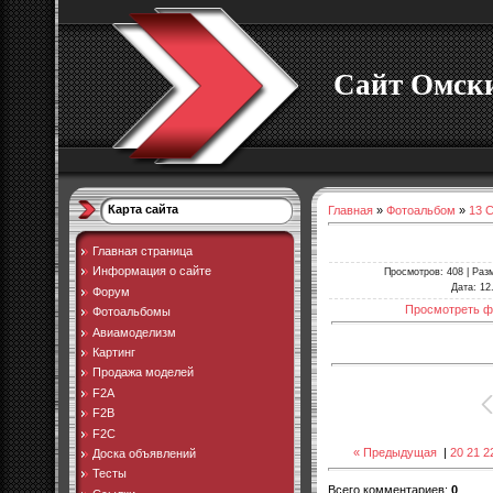
Сайт Омски
Карта сайта
Главная
»
Фотоальбом
»
13 
Главная страница
Информация о сайте
Просмотров
: 408 |
Раз
Дата
: 12
Форум
Просмотреть ф
Фотоальбомы
Авиамоделизм
Картинг
Продажа моделей
F2A
F2B
F2C
« Предыдущая
|
20
21
2
Доска объявлений
Тесты
Всего комментариев
:
0