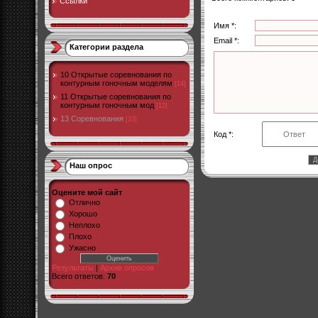
Ссылки
Имя *:
Email *:
Категории раздела
10 Открытые соревнования по
контурным гоночным моделям
[14]
11 Открытые соревнования по
контурным гоночным мод
[12]
13 Соревнования
[33]
Код *:
Наш опрос
Оцените мой сайт
Отлично
Хорошо
Неплохо
Плохо
Ужасно
Результаты
|
Архив опросов
Всего ответов:
70